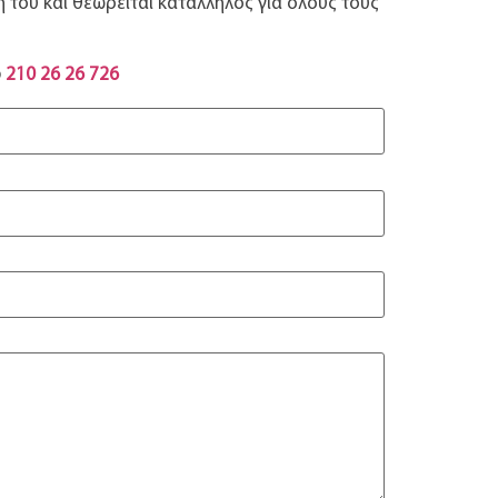
η του και θεωρείται κατάλληλος για όλους τους
ο
210 26 26 726